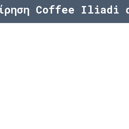
ρηση Coffee Iliadi α