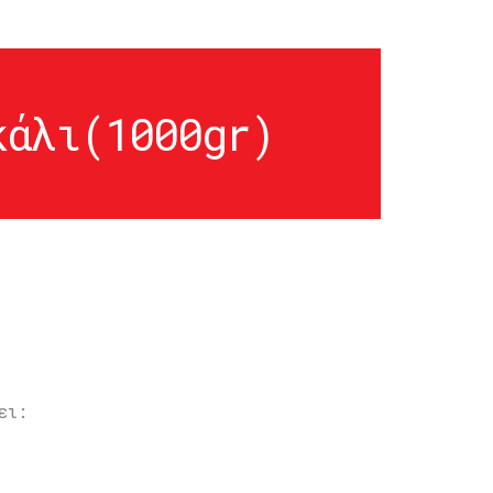
κάλι(1000gr)
ει: