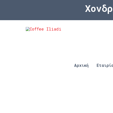
Χονδρι
Αρχική
Εταιρί